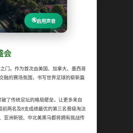
🔇
启用声音
盛会
待之门。作为首次由美国、加拿大、墨西哥
交融的赛场氛围，书写世界足球的崭新篇
整打破了传统足坛的格局壁垒，让更多来自
组前两名及8支成绩最优的第三名晋级淘汰
、亚洲新锐、中北美黑马都将拥有挑战传