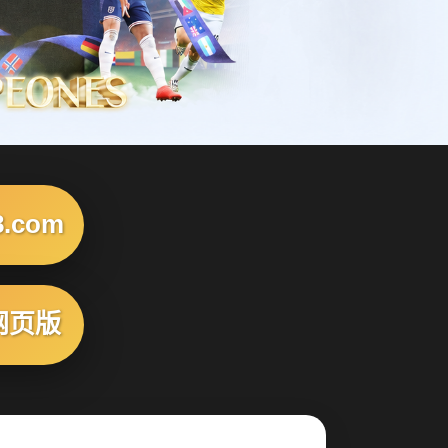
.com
网页版